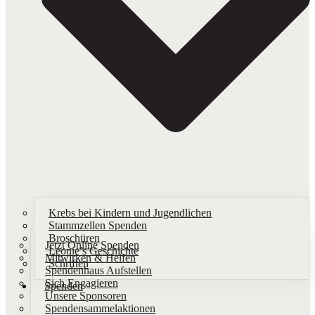
Krebs bei Kindern und Jugendlichen
Stammzellen Spenden
Broschüren
Jetzt Online Spenden
Leonie’s Geschichte
Mitwirken & Helfen
Schriften​
Spendenhaus Aufstellen
Sich Engagieren
Spenden
Unsere Sponsoren
Spendensammelaktionen