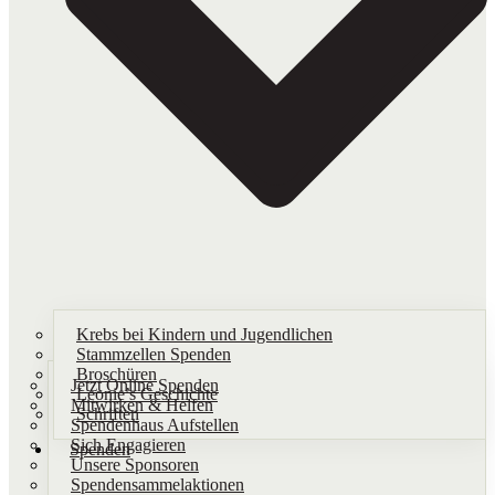
Krebs bei Kindern und Jugendlichen
Stammzellen Spenden
Broschüren
Jetzt Online Spenden
Leonie’s Geschichte
Mitwirken & Helfen
Schriften​
Spendenhaus Aufstellen
Sich Engagieren
Spenden
Unsere Sponsoren
Spendensammelaktionen