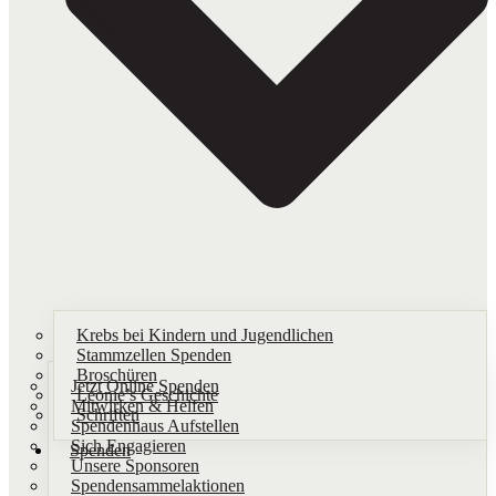
Krebs bei Kindern und Jugendlichen
Stammzellen Spenden
Broschüren
Jetzt Online Spenden
Leonie’s Geschichte
Mitwirken & Helfen
Schriften​
Spendenhaus Aufstellen
Sich Engagieren
Spenden
Unsere Sponsoren
Spendensammelaktionen