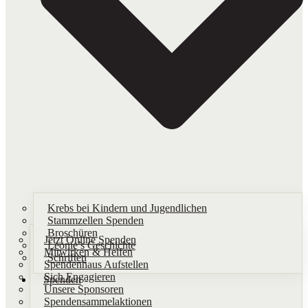
Krebs bei Kindern und Jugendlichen
Stammzellen Spenden
Broschüren
Jetzt Online Spenden
Leonie’s Geschichte
Mitwirken & Helfen
Schriften​
Spendenhaus Aufstellen
Sich Engagieren
Spenden
Unsere Sponsoren
Spendensammelaktionen