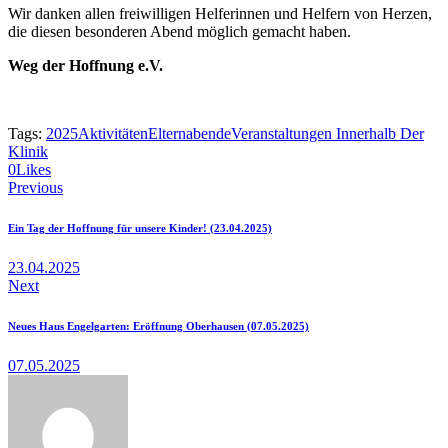
Wir danken allen freiwilligen Helferinnen und Helfern von Herzen,
die diesen besonderen Abend möglich gemacht haben.
Weg der Hoffnung e.V.
Tags:
2025
Aktivitäten
Elternabende
Veranstaltungen Innerhalb Der
Klinik
Twitter
Facebook
Email
Copy
0
Likes
Beitragsnavigation
URL
Previous
to
clipboard
Ein Tag der Hoffnung für unsere Kinder! (23.04.2025)
23.04.2025
Next
Neues Haus Engelgarten: Eröffnung Oberhausen (07.05.2025)
07.05.2025