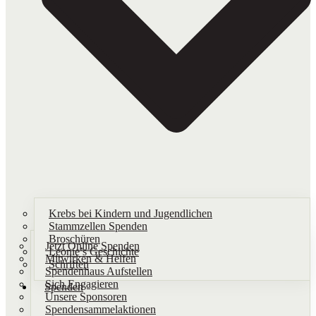
Krebs bei Kindern und Jugendlichen
Stammzellen Spenden
Broschüren
Jetzt Online Spenden
Leonie’s Geschichte
Mitwirken & Helfen
Schriften​
Spendenhaus Aufstellen
Sich Engagieren
Spenden
Unsere Sponsoren
Spendensammelaktionen