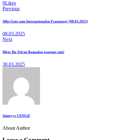
Twitter
Facebook
Email
Copy
0
Likes
Beitragsnavigation
URL
Previous
to
clipboard
Alles Gute zum Internationalen Frauentag! (08.03.2025)
08.03.2025
Next
Möge Ihr Eid im Ramadan gesegnet sein!
30.03.2025
Sümeyye CENGiZ
About Author
Leave a Comment