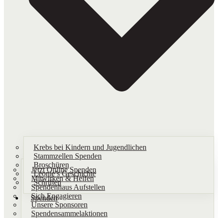
Krebs bei Kindern und Jugendlichen
Stammzellen Spenden
Broschüren
Jetzt Online Spenden
Leonie’s Geschichte
Mitwirken & Helfen
Schriften​
Spendenhaus Aufstellen
Sich Engagieren
Spenden
Unsere Sponsoren
Spendensammelaktionen